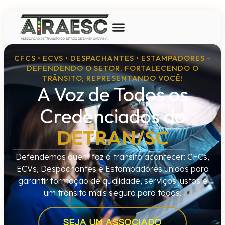
CFCS • ECVS • DESPACHANTES • ESTAMPADORES -
DEFENDENDO O SETOR, FORTALECENDO O
TRÂNSITO, REPRESENTANDO VOCÊ!
A Voz de Todos os
Credenciados do
DETRAN/SC
Defendemos quem faz o trânsito acontecer: CFCs,
ECVs, Despachantes e Estampadores unidos para
garantir formação de qualidade, serviços justos e
um trânsito mais seguro para todos.
SEJA UM ASSOCIADO